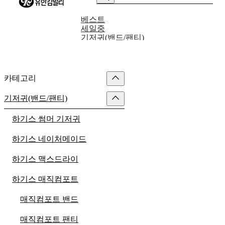
베스트
세일중
기저귀(밴드/팬티)
생활/가정용품
여성용품
물티슈
출산/유아용품
카테고리
성인기저귀/패드
기저귀(밴드/팬티)
하기스 썸머 기저귀
하기스 네이처메이드
하기스 맥스드라이
하기스 매직컴포트
매직컴포트 밴드
매직컴포트 팬티