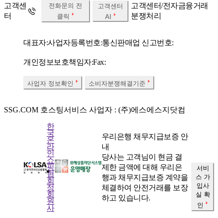
고객센
고객센터/전자금융거래
전화문의 전
고객센터
터
분쟁처리
클릭
AI
대표자:
사업자등록번호:
통신판매업 신고번호:
개인정보보호책임자:
Fax:
사업자 정보확인
소비자분쟁해결기준
SSG.COM 호스팅서비스 사업자 : (주)에스에스지닷컴
한
국
우리은행 채무지급보증 안
온
내
라
인
당사는 고객님이 현금 결
쇼
제한 금액에 대해 우리은
핑
서비
협
행과 채무지급보증 계약을
스 가
회
입사
체결하여 안전거래를 보장
정
회
실 확
하고 있습니다.
원
인
사