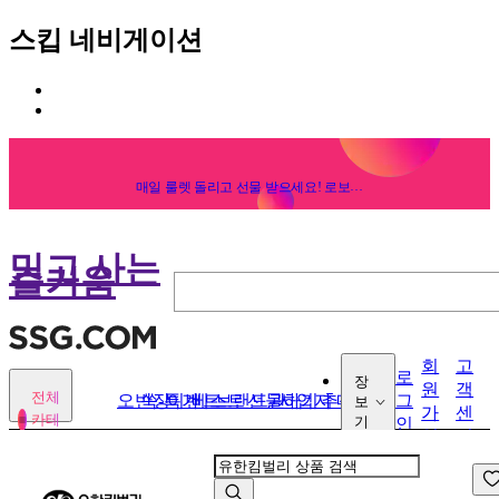
스킵 네비게이션
카
본
테
문
고
바
리
로
메
매일 룰렛 돌리고 선물 받으세요! 로보락
S10 득템 찬스!
가
뉴
기
바
로
믿고 사는
즐거움
가
기
회
고
로
장
원
객
전체
오반장
쓱-특가
이벤트
베스트
브랜드관
선물하기
사업자 매장
추석
그
보
가
센
카테
기
인
입
터
고리
열기