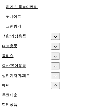
하기스 물놀이팬티
굿나이트
그린핑거
생활/가정용품
여성용품
물티슈
출산/유아용품
성인기저귀/패드
혜택
무료배송
할인상품