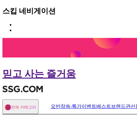
스킵 네비게이션
카
본
테
문
고
바
리
로
메
가
뉴
기
바
로
믿고 사는 즐거움
가
기
오반장
쓱-특가
이벤트
베스트
브랜드관
선
전체 카테고리
열기