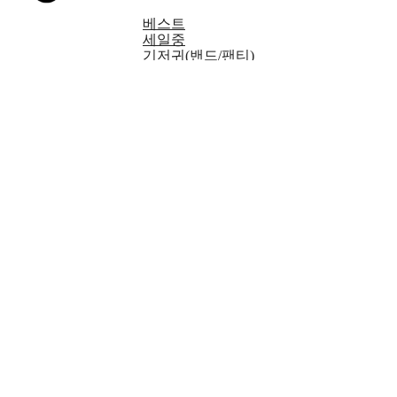
베스트
세일중
기저귀(밴드/팬티)
생활/가정용품
여성용품
물티슈
출산/유아용품
성인기저귀/패드