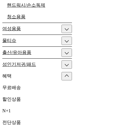
핸드워시/손소독제
청소용품
여성용품
물티슈
출산/유아용품
성인기저귀/패드
혜택
무료배송
할인상품
N+1
전단상품