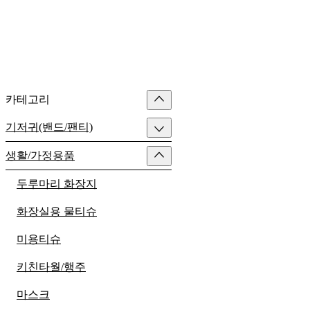
카테고리
기저귀(밴드/팬티)
생활/가정용품
두루마리 화장지
화장실용 물티슈
미용티슈
키친타월/행주
마스크