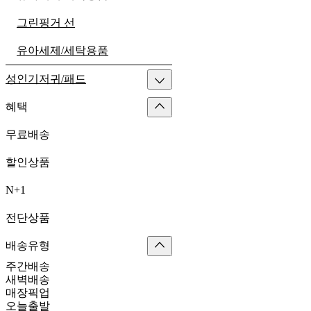
그린핑거 선
유아세제/세탁용품
성인기저귀/패드
혜택
무료배송
할인상품
N+1
전단상품
배송유형
주간배송
새벽배송
매장픽업
오늘출발