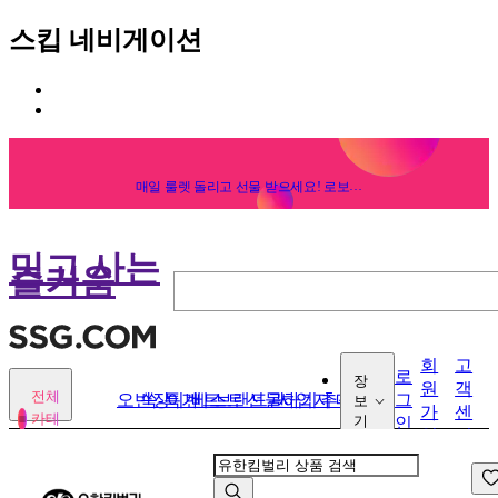
스킵 네비게이션
카
본
테
문
고
바
리
로
메
매일 룰렛 돌리고 선물 받으세요! 로보락
S10 득템 찬스!
가
뉴
기
바
로
믿고 사는
즐거움
가
기
회
고
로
장
원
객
전체
오반장
쓱-특가
이벤트
베스트
브랜드관
선물하기
사업자 매장
추석
그
보
가
센
카테
기
인
입
터
고리
열기