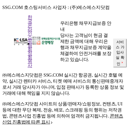
SSG.COM 호스팅서비스 사업자 : (주)에스에스지닷컴
한
국
우리은행 채무지급보증 안
온
내
라
인
당사는 고객님이 현금 결
쇼
제한 금액에 대해 우리은
핑
서비
협
행과 채무지급보증 계약을
스 가
회
입사
체결하여 안전거래를 보장
정
회
실 확
하고 있습니다.
원
인
사
㈜에스에스지닷컴은 SSG.COM 실시간 항공권, 실시간 호텔 예
약, 실시간 렌터카 서비스, 티켓 예매 서비스의 통신판매중개자
로서 거래 당사자가 아니며, 입점 판매사가 등록한 상품 정보 및
거래에 대해 책임을 지지 않습니다.
㈜에스에스지닷컴 사이트의 상품/판매자/쇼핑정보, 컨텐츠, UI
등에 대한 무단 복제, 전송, 배포, 스크래핑 등의 행위는 저작권
법, 콘텐츠사업 진흥법 등에 의하여 엄격히 금지됩니다.
콘텐츠
산업 진흥법에 따른 표시