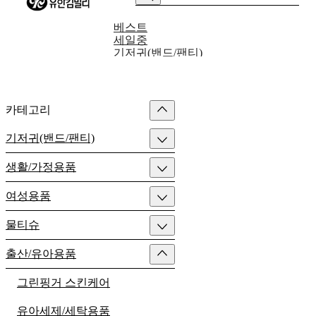
베스트
세일중
기저귀(밴드/팬티)
생활/가정용품
여성용품
물티슈
출산/유아용품
카테고리
성인기저귀/패드
기저귀(밴드/팬티)
생활/가정용품
여성용품
물티슈
출산/유아용품
그린핑거 스킨케어
유아세제/세탁용품