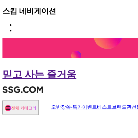
스킵 네비게이션
카
본
테
문
고
바
리
로
메
가
뉴
기
바
로
믿고 사는 즐거움
가
기
오반장
쓱-특가
이벤트
베스트
브랜드관
선
전체 카테고리
열기