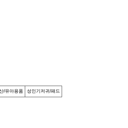
산/유아용품
성인기저귀/패드