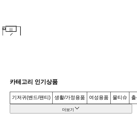
카테고리 인기상품
기저귀(밴드/팬티)
생활/가정용품
여성용품
물티슈
출
더보기