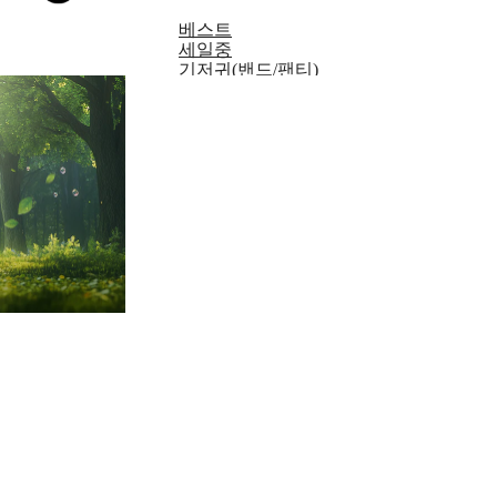
베스트
세일중
기저귀(밴드/팬티)
생활/가정용품
여성용품
물티슈
출산/유아용품
성인기저귀/패드